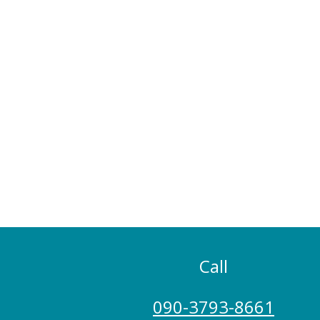
Call
090-3793-8661