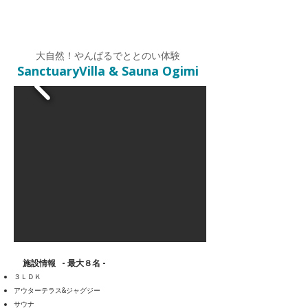
大自然！やんばるでととのい体験
SanctuaryVilla & Sauna Ogimi
施設情報 - 最大８名 -
３ＬＤＫ
アウターテラス&ジャグジー
​サウナ