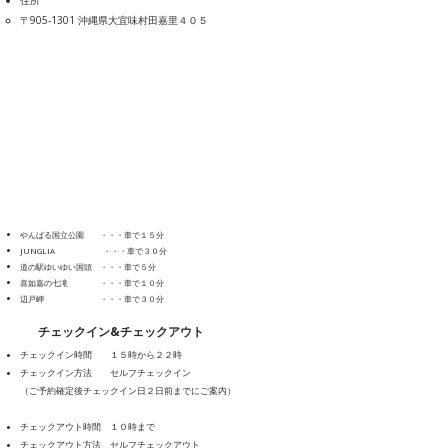
住所
〒905-1301 沖縄県大宜味村田嘉里４０５​​
やんばる国立公園 ・・・車で１５分
JUNGLIA ・・・車で３０分
道の駅ゆいゆい国頭 ・・・車で５分
喜如嘉の七滝 ・・・車で１０分
辺戸岬 ・・・車で３０分
​チェックイン&チェックアウト
チェックイン時間 １５時から２２時
​チェックイン方法 セルフチェックイン
（ご予約確定後チェックイン日２日前までにご案内）
チェックアウト時間 １０時まで
​チェックアウト方法 セルフチェックアウト