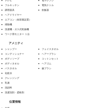
テレビ
電子レンジ
フルキッチン
電気ケトル
調理器具
炊飯器
​ヘアドライヤー
エアコン（各部屋設置）
掃除機
洗濯機・ガス式乾燥機
​ワーク用モニター １台
アメニティ
シャンプー
​フェイスタオル
コンディショナー
ヘアーブラシ
ボディソープ
コットンセット
ボディタオル
ヘアゴム
​バスタオル
歯ブラシ
化粧水
クレンジング
乳液
洗顔料
​洗濯洗剤・柔軟剤
​位置情報